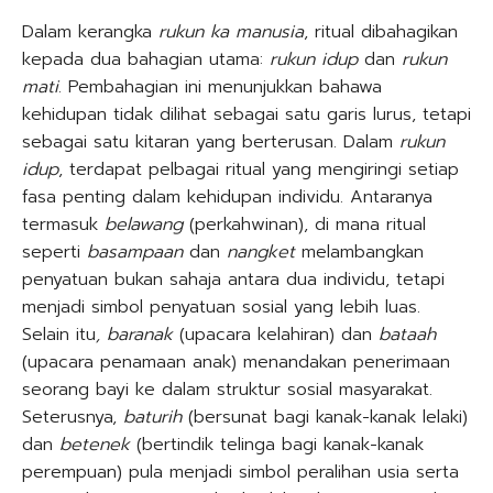
Dalam kerangka
rukun ka manusia
, ritual dibahagikan
kepada dua bahagian utama:
rukun idup
dan
rukun
mati
. Pembahagian ini menunjukkan bahawa
kehidupan tidak dilihat sebagai satu garis lurus, tetapi
sebagai satu kitaran yang berterusan. Dalam
rukun
idup
, terdapat pelbagai ritual yang mengiringi setiap
fasa penting dalam kehidupan individu. Antaranya
termasuk
belawang
(perkahwinan), di mana ritual
seperti
basampaan
dan
nangket
melambangkan
penyatuan bukan sahaja antara dua individu, tetapi
menjadi simbol penyatuan sosial yang lebih luas.
Selain itu
, baranak
(upacara kelahiran) dan
bataah
(upacara penamaan anak) menandakan penerimaan
seorang bayi ke dalam struktur sosial masyarakat.
Seterusnya,
baturih
(bersunat bagi kanak-kanak lelaki)
dan
betenek
(bertindik telinga bagi kanak-kanak
perempuan) pula menjadi simbol peralihan usia serta