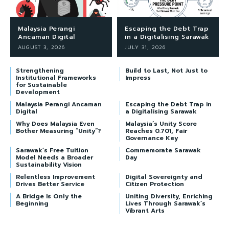
Malaysia Perangi
Escaping the Debt Trap
Ancaman Digital
in a Digitalising Sarawak
AUGUST 3, 2026
JULY 31, 2026
Strengthening
Build to Last, Not Just to
Institutional Frameworks
Impress
for Sustainable
Development
Malaysia Perangi Ancaman
Escaping the Debt Trap in
Digital
a Digitalising Sarawak
Why Does Malaysia Even
Malaysia’s Unity Score
Bother Measuring “Unity”?
Reaches 0.701, Fair
Governance Key
Sarawak’s Free Tuition
Commemorate Sarawak
Model Needs a Broader
Day
Sustainability Vision
Relentless Improvement
Digital Sovereignty and
Drives Better Service
Citizen Protection
A Bridge Is Only the
Uniting Diversity, Enriching
Beginning
Lives Through Sarawak’s
Vibrant Arts