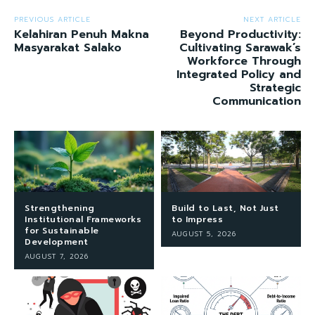
PREVIOUS ARTICLE
NEXT ARTICLE
Kelahiran Penuh Makna
Beyond Productivity:
Masyarakat Salako
Cultivating Sarawak’s
Workforce Through
Integrated Policy and
Strategic
Communication
Strengthening
Build to Last, Not Just
Institutional Frameworks
to Impress
for Sustainable
AUGUST 5, 2026
Development
AUGUST 7, 2026