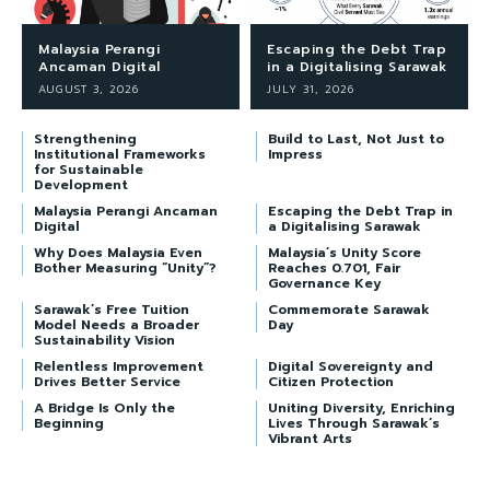
Malaysia Perangi
Escaping the Debt Trap
Ancaman Digital
in a Digitalising Sarawak
AUGUST 3, 2026
JULY 31, 2026
Strengthening
Build to Last, Not Just to
Institutional Frameworks
Impress
for Sustainable
Development
Malaysia Perangi Ancaman
Escaping the Debt Trap in
Digital
a Digitalising Sarawak
Why Does Malaysia Even
Malaysia’s Unity Score
Bother Measuring “Unity”?
Reaches 0.701, Fair
Governance Key
Sarawak’s Free Tuition
Commemorate Sarawak
Model Needs a Broader
Day
Sustainability Vision
Relentless Improvement
Digital Sovereignty and
Drives Better Service
Citizen Protection
A Bridge Is Only the
Uniting Diversity, Enriching
Beginning
Lives Through Sarawak’s
Vibrant Arts