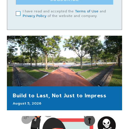
I have read and accepted the
Terms of Use
and
Privacy Policy
of the website and company.
Build to Last, Not Just to Impress
August 5, 2026