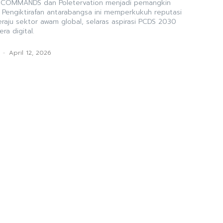
rti COMMANDS dan Poletervation menjadi pemangkin
. Pengiktirafan antarabangsa ini memperkukuh reputasi
raju sektor awam global, selaras aspirasi PCDS 2030
a digital.
-
April 12, 2026