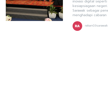
inovasi digital sepe
kesiapsiagaan negeri
Sarawak sebagai pene
menghadapi cabaran er
rakan03sarawak