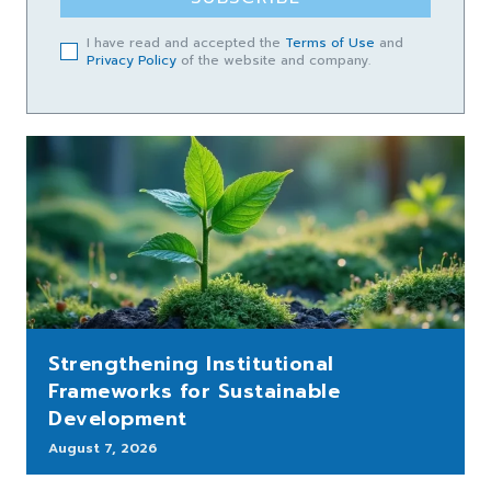
I have read and accepted the
Terms of Use
and
Privacy Policy
of the website and company.
Strengthening Institutional
Frameworks for Sustainable
Development
August 7, 2026