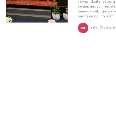
inovasi digital sepe
kesiapsiagaan negeri
Sarawak sebagai pene
menghadapi cabaran er
rakan03sarawak