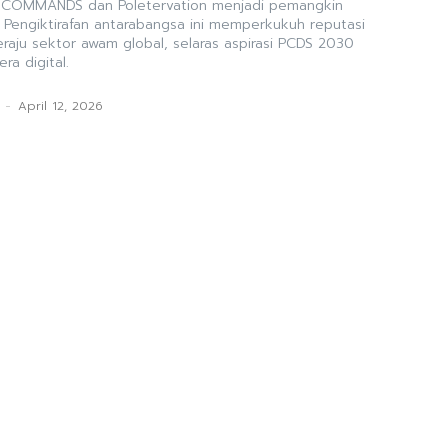
rti COMMANDS dan Poletervation menjadi pemangkin
. Pengiktirafan antarabangsa ini memperkukuh reputasi
raju sektor awam global, selaras aspirasi PCDS 2030
a digital.
-
April 12, 2026