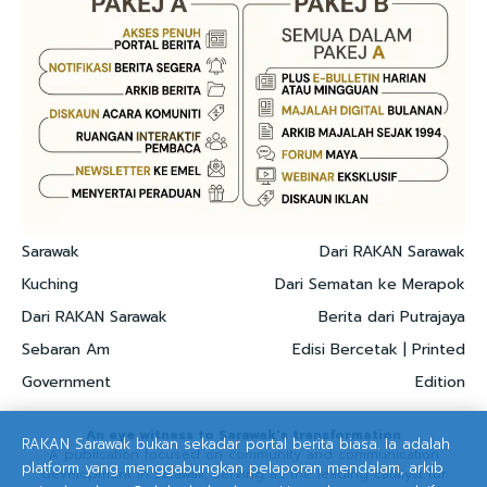
Sarawak
Dari RAKAN Sarawak
Kuching
Dari Sematan ke Merapok
Dari RAKAN Sarawak
Berita dari Putrajaya
Sebaran Am
Edisi Bercetak | Printed
Government
Edition
An eye witness to Sarawak's transformation
RAKAN Sarawak bukan sekadar portal berita biasa. Ia adalah
A publication focused on community and communication
platform yang menggabungkan pelaporan mendalam, arkib
development in Sarawak, serving as the leading catalyst for