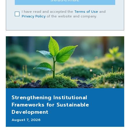
I have read and accepted the
Terms of Use
and
Privacy Policy
of the website and company.
Strengthening Institutional
Frameworks for Sustainable
Development
August 7, 2026