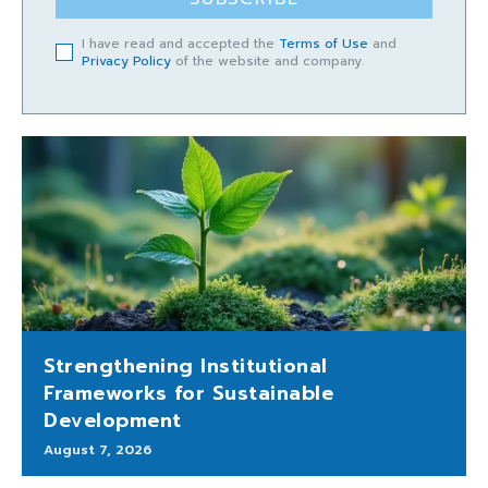
I have read and accepted the
Terms of Use
and
Privacy Policy
of the website and company.
Strengthening Institutional
Frameworks for Sustainable
Development
August 7, 2026