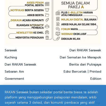
Sarawak
Dari RAKAN Sarawak
Kuching
Dari Sematan ke Merapok
Dari RAKAN Sarawak
Berita dari Putrajaya
Sebaran Am
Edisi Bercetak | Printed
Government
Edition
An eye witness to Sarawak's transformation
RAKAN Sarawak bukan sekadar portal berita biasa. Ia adalah
A publication focused on community and communication
platform yang menggabungkan pelaporan mendalam, arkib
development in Sarawak, serving as the leading catalyst for
sejarah selama 3 dekad, dan komuniti pembaca yang aktif.
strategic and development communication solutions, nurturing