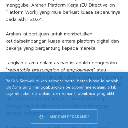
menggubal Arahan Platform Kerja (EU Directive on
Platform Work) yang mula berkuat kuasa sepenuhnya
pada akhir 2024.
Arahan ini bertujuan untuk membetulkan
ketidakseimbangan kuasa antara platform digital dan
pekerja yang bergantung kepada mereka.
Langkah utama dalam arahan ini adalah pengenalan
“
rebuttable presumption of employment
” atau
anggapan boleh disangkal bahawa seseorang pekerja
RAKAN Sarawak bukan sekadar portal berita biasa. Ia adalah
platform adalah pekerja dan bukan kontraktor bebas.
platform yang menggabungkan pelaporan mendalam, arkib
sejarah selama 3 dekad, dan komuniti pembaca yang aktif.
Ini bermakna secara amnya, platform dianggap
sebagai majikan dan pekerja platform dianggap
sebagai pekerja yang sah.
LANGGAN SEKARANG!
Platform boleh menyangkal anggapan ini, tetapi