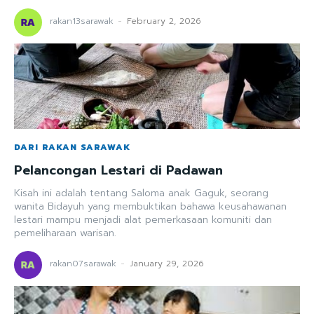
rakan13sarawak
-
February 2, 2026
DARI RAKAN SARAWAK
Pelancongan Lestari di Padawan
Kisah ini adalah tentang Saloma anak Gaguk, seorang
wanita Bidayuh yang membuktikan bahawa keusahawanan
lestari mampu menjadi alat pemerkasaan komuniti dan
pemeliharaan warisan.
rakan07sarawak
-
January 29, 2026