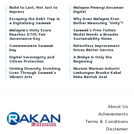
Build to Last, Not Just to
Malaysia Perangi Ancaman
Impress
Digital
Escaping the Debt Trap in
Why Does Malaysia Even
a Digitalising Sarawak
Bother Measuring “Unity”?
Malaysia’s Unity Score
Sarawak’s Free Tuition
Reaches 0.701, Fair
Model Needs a Broader
Governance Key
Sustainability Vision
Commemorate Sarawak
Relentless Improvement
Day
Drives Better Service
Digital Sovereignty and
A Bridge Is Only the
Citizen Protection
Beginning
Uniting Diversity, Enriching
Muzium Warisan Industri
Lives Through Sarawak’s
Limbungan Brooke Kekal
Vibrant Arts
Reka Bentuk Asal
About Us
Achievements
Terms & Conditions
Disclaimer