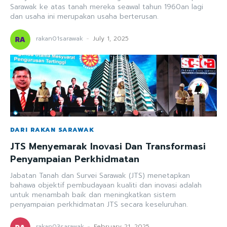
Sarawak ke atas tanah mereka seawal tahun 1960an lagi
dan usaha ini merupakan usaha berterusan.
rakan01sarawak
-
July 1, 2025
DARI RAKAN SARAWAK
JTS Menyemarak Inovasi Dan Transformasi
Penyampaian Perkhidmatan
Jabatan Tanah dan Survei Sarawak (JTS) menetapkan
bahawa objektif pembudayaan kualiti dan inovasi adalah
untuk menambah baik dan meningkatkan sistem
penyampaian perkhidmatan JTS secara keseluruhan.
rakan03sarawak
-
February 21, 2025