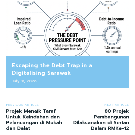
Escaping the Debt Trap in a
Digitalising Sarawak
July 31, 2026
PREVIOUS ARTICLE
NEXT ARTICLE
Projek Menaik Taraf
80 Projek
Untuk Keindahan dan
Pembangunan
Pelancongan di Mukah
Dilaksanakan di Serian
dan Dalat
Dalam RMKe-12