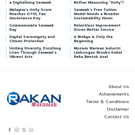
a Digitalising Sarawak
Bother Measuring “Unity”?
Malaysia’s Unity Score
Sarawak’s Free Tuition
Reaches 0.701, Fair
Model Needs a Broader
Governance Key
Sustainability Vision
Commemorate Sarawak
Relentless Improvement
Day
Drives Better Service
Digital Sovereignty and
A Bridge Is Only the
Citizen Protection
Beginning
Uniting Diversity, Enriching
Muzium Warisan Industri
Lives Through Sarawak’s
Limbungan Brooke Kekal
Vibrant Arts
Reka Bentuk Asal
About Us
Achievements
Terms & Conditions
Disclaimer
Contact Us