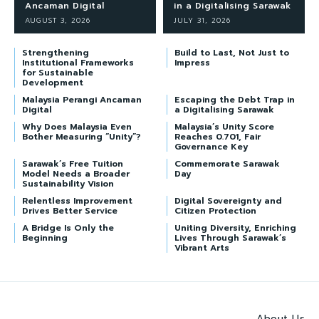
Ancaman Digital
in a Digitalising Sarawak
AUGUST 3, 2026
JULY 31, 2026
Strengthening
Build to Last, Not Just to
Institutional Frameworks
Impress
for Sustainable
Development
Malaysia Perangi Ancaman
Escaping the Debt Trap in
Digital
a Digitalising Sarawak
Why Does Malaysia Even
Malaysia’s Unity Score
Bother Measuring “Unity”?
Reaches 0.701, Fair
Governance Key
Sarawak’s Free Tuition
Commemorate Sarawak
Model Needs a Broader
Day
Sustainability Vision
Relentless Improvement
Digital Sovereignty and
Drives Better Service
Citizen Protection
A Bridge Is Only the
Uniting Diversity, Enriching
Beginning
Lives Through Sarawak’s
Vibrant Arts
About Us