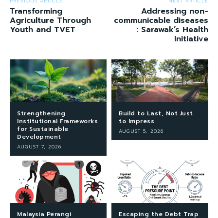
PREVIOUS ARTICLE
NEXT ARTICLE
Transforming
Addressing non-
Agriculture Through
communicable diseases
Youth and TVET
: Sarawak’s Health
Initiative
Strengthening
Build to Last, Not Just
Institutional Frameworks
to Impress
for Sustainable
AUGUST 5, 2026
Development
AUGUST 7, 2026
Malaysia Perangi
Escaping the Debt Trap