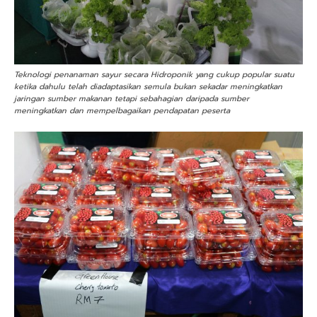
Teknologi penanaman sayur secara Hidroponik yang cukup popular suatu
ketika dahulu telah diadaptasikan semula bukan sekadar meningkatkan
jaringan sumber makanan tetapi sebahagian daripada sumber
meningkatkan dan mempelbagaikan pendapatan peserta