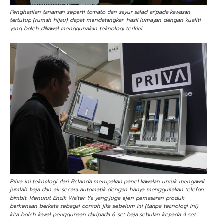
Penghasilan tanaman seperti tomato dan sayur salad aripada kawasan
tertutup (rumah hijau) dapat mendatangkan hasil lumayan dengan kualiti
yang boleh dikawal menggunakan teknologi terkini
Priva ini teknologi dari Belanda merupakan panel kawalan untuk mengawal
jumlah baja dan air secara automatik dengan hanya menggunakan telefon
bimbit. Menurut Encik Walter Ya yang juga ejen pemasaran produk
berkenaan berkata sebagai contoh jika sebelum ini (tanpa teknologi ini)
kita boleh kawal penggunaan daripada 6 set baja sebulan kepada 4 set