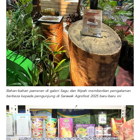
Bahan-bahan pameran di galeri Sagu dan Nipah memberikan pengalaman
berbeza kepada pengunjung di Sarawak Agrofest 2025 baru-baru ini