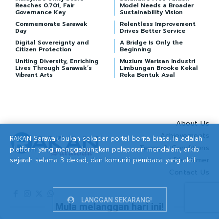
Reaches 0.701, Fair
Model Needs a Broader
Governance Key
Sustainability Vision
Commemorate Sarawak
Relentless Improvement
Day
Drives Better Service
Digital Sovereignty and
A Bridge Is Only the
Citizen Protection
Beginning
Uniting Diversity, Enriching
Muzium Warisan Industri
Lives Through Sarawak’s
Limbungan Brooke Kekal
Vibrant Arts
Reka Bentuk Asal
About Us
Achievements
RAKAN Sarawak bukan sekadar portal berita biasa. Ia adalah
Terms & Conditions
platform yang menggabungkan pelaporan mendalam, arkib
Disclaimer
sejarah selama 3 dekad, dan komuniti pembaca yang aktif.
Contact Us
LANGGAN SEKARANG!
Mula melanggan hari ini!