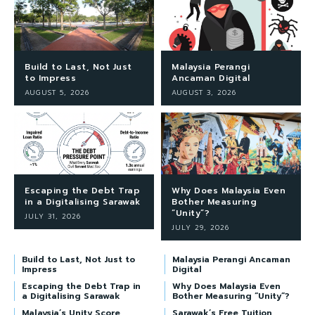
Build to Last, Not Just
Malaysia Perangi
to Impress
Ancaman Digital
AUGUST 5, 2026
AUGUST 3, 2026
Escaping the Debt Trap
Why Does Malaysia Even
in a Digitalising Sarawak
Bother Measuring
“Unity”?
JULY 31, 2026
JULY 29, 2026
Build to Last, Not Just to
Malaysia Perangi Ancaman
Impress
Digital
Escaping the Debt Trap in
Why Does Malaysia Even
a Digitalising Sarawak
Bother Measuring “Unity”?
Malaysia’s Unity Score
Sarawak’s Free Tuition