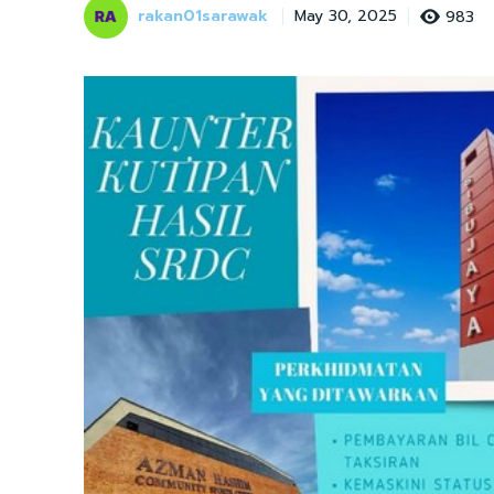
rakan01sarawak
983
May 30, 2025