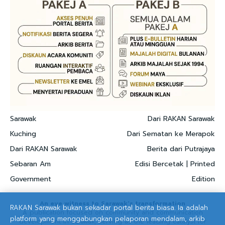
Sarawak
Dari RAKAN Sarawak
Kuching
Dari Sematan ke Merapok
Dari RAKAN Sarawak
Berita dari Putrajaya
Sebaran Am
Edisi Bercetak | Printed
Government
Edition
An eye witness to Sarawak's transformation
RAKAN Sarawak bukan sekadar portal berita biasa. Ia adalah
A publication focused on community and communication
platform yang menggabungkan pelaporan mendalam, arkib
development in Sarawak, serving as the leading catalyst for