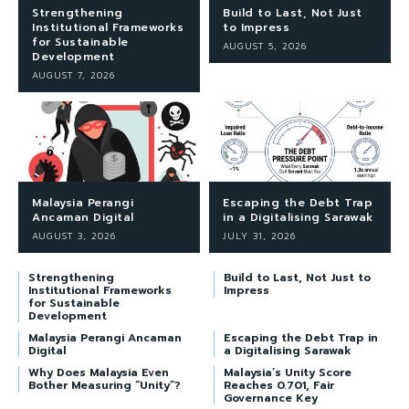
Strengthening
Build to Last, Not Just
Institutional Frameworks
to Impress
for Sustainable
AUGUST 5, 2026
Development
AUGUST 7, 2026
Malaysia Perangi
Escaping the Debt Trap
Ancaman Digital
in a Digitalising Sarawak
AUGUST 3, 2026
JULY 31, 2026
Strengthening
Build to Last, Not Just to
Institutional Frameworks
Impress
for Sustainable
Development
Malaysia Perangi Ancaman
Escaping the Debt Trap in
Digital
a Digitalising Sarawak
Why Does Malaysia Even
Malaysia’s Unity Score
Bother Measuring “Unity”?
Reaches 0.701, Fair
Governance Key