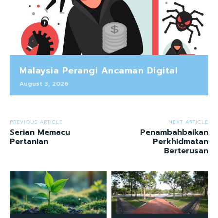
Malaysia Perangi Ancaman Digital
August 3, 2026
PREVIOUS ARTICLE
NEXT ARTICLE
Serian Memacu
Penambahbaikan
Pertanian
Perkhidmatan
Berterusan